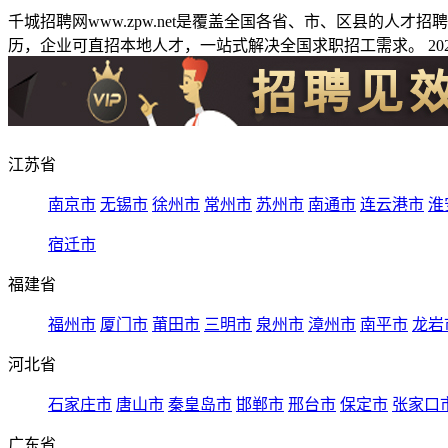
千城招聘网www.zpw.net是覆盖全国各省、市、区县的人
历，企业可直招本地人才，一站式解决全国求职招工需求。 2026
江苏省
南京市
无锡市
徐州市
常州市
苏州市
南通市
连云港市
淮
宿迁市
福建省
福州市
厦门市
莆田市
三明市
泉州市
漳州市
南平市
龙岩
河北省
石家庄市
唐山市
秦皇岛市
邯郸市
邢台市
保定市
张家口
广东省