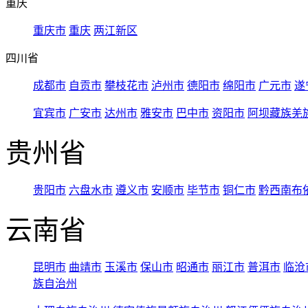
重庆
重庆市
重庆
两江新区
四川省
成都市
自贡市
攀枝花市
泸州市
德阳市
绵阳市
广元市
遂
宜宾市
广安市
达州市
雅安市
巴中市
资阳市
阿坝藏族羌
贵州省
贵阳市
六盘水市
遵义市
安顺市
毕节市
铜仁市
黔西南布
云南省
昆明市
曲靖市
玉溪市
保山市
昭通市
丽江市
普洱市
临沧
族自治州