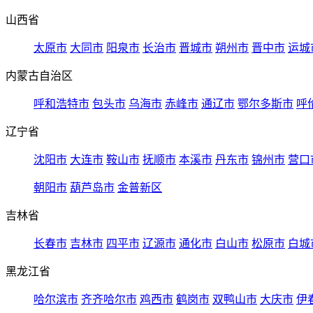
山西省
太原市
大同市
阳泉市
长治市
晋城市
朔州市
晋中市
运城
内蒙古自治区
呼和浩特市
包头市
乌海市
赤峰市
通辽市
鄂尔多斯市
呼
辽宁省
沈阳市
大连市
鞍山市
抚顺市
本溪市
丹东市
锦州市
营口
朝阳市
葫芦岛市
金普新区
吉林省
长春市
吉林市
四平市
辽源市
通化市
白山市
松原市
白城
黑龙江省
哈尔滨市
齐齐哈尔市
鸡西市
鹤岗市
双鸭山市
大庆市
伊