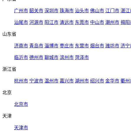
广州市
韶关市
深圳市
珠海市
汕头市
佛山市
江门市
湛江
汕尾市
河源市
阳江市
清远市
东莞市
中山市
潮州市
揭阳
山东省
济南市
青岛市
淄博市
枣庄市
东营市
烟台市
潍坊市
济宁
临沂市
德州市
聊城市
滨州市
菏泽市
浙江省
杭州市
宁波市
温州市
嘉兴市
湖州市
绍兴市
金华市
衢州
北京
北京市
天津
天津市