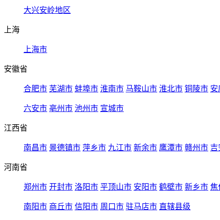
大兴安岭地区
上海
上海市
安徽省
合肥市
芜湖市
蚌埠市
淮南市
马鞍山市
淮北市
铜陵市
安
六安市
亳州市
池州市
宣城市
江西省
南昌市
景德镇市
萍乡市
九江市
新余市
鹰潭市
赣州市
吉
河南省
郑州市
开封市
洛阳市
平顶山市
安阳市
鹤壁市
新乡市
焦
南阳市
商丘市
信阳市
周口市
驻马店市
直辖县级