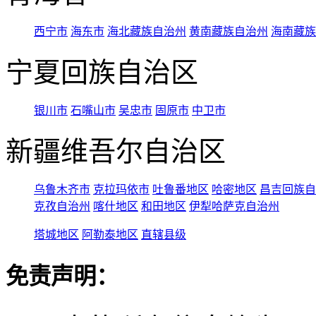
西宁市
海东市
海北藏族自治州
黄南藏族自治州
海南藏族
宁夏回族自治区
银川市
石嘴山市
吴忠市
固原市
中卫市
新疆维吾尔自治区
乌鲁木齐市
克拉玛依市
吐鲁番地区
哈密地区
昌吉回族自
克孜自治州
喀什地区
和田地区
伊犁哈萨克自治州
塔城地区
阿勒泰地区
直辖县级
免责声明：