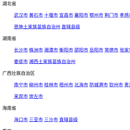
湖北省
武汉市
黄石市
十堰市
宜昌市
襄阳市
鄂州市
荆门市
孝感
恩施土家族苗族自治州
直辖县级
湖南省
长沙市
株洲市
湘潭市
衡阳市
邵阳市
岳阳市
常德市
张家
娄底市
湘西土家族苗族自治州
广西壮族自治区
南宁市
柳州市
桂林市
梧州市
北海市
防城港市
钦州市
贵
来宾市
崇左市
海南省
海口市
三亚市
三沙市
直辖县级