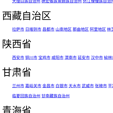
大理白族自治州
德宏傣族景颇族自治州
怒江傈僳族自治
西藏自治区
拉萨市
日喀则市
昌都市
山南地区
那曲地区
阿里地区
林
陕西省
西安市
铜川市
宝鸡市
咸阳市
渭南市
延安市
汉中市
榆林
甘肃省
兰州市
嘉峪关市
金昌市
白银市
天水市
武威市
张掖市
平
临夏回族自治州
甘南藏族自治州
青海省