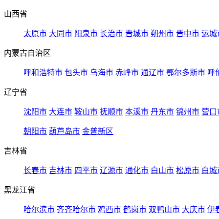
山西省
太原市
大同市
阳泉市
长治市
晋城市
朔州市
晋中市
运城
内蒙古自治区
呼和浩特市
包头市
乌海市
赤峰市
通辽市
鄂尔多斯市
呼
辽宁省
沈阳市
大连市
鞍山市
抚顺市
本溪市
丹东市
锦州市
营口
朝阳市
葫芦岛市
金普新区
吉林省
长春市
吉林市
四平市
辽源市
通化市
白山市
松原市
白城
黑龙江省
哈尔滨市
齐齐哈尔市
鸡西市
鹤岗市
双鸭山市
大庆市
伊