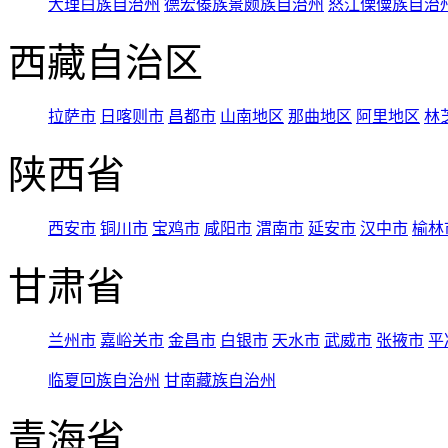
大理白族自治州
德宏傣族景颇族自治州
怒江傈僳族自治
西藏自治区
拉萨市
日喀则市
昌都市
山南地区
那曲地区
阿里地区
林
陕西省
西安市
铜川市
宝鸡市
咸阳市
渭南市
延安市
汉中市
榆林
甘肃省
兰州市
嘉峪关市
金昌市
白银市
天水市
武威市
张掖市
平
临夏回族自治州
甘南藏族自治州
青海省