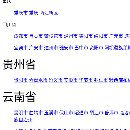
重庆
重庆市
重庆
两江新区
四川省
成都市
自贡市
攀枝花市
泸州市
德阳市
绵阳市
广元市
遂
宜宾市
广安市
达州市
雅安市
巴中市
资阳市
阿坝藏族羌
贵州省
贵阳市
六盘水市
遵义市
安顺市
毕节市
铜仁市
黔西南布
云南省
昆明市
曲靖市
玉溪市
保山市
昭通市
丽江市
普洱市
临沧
族自治州