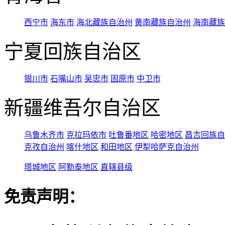
西宁市
海东市
海北藏族自治州
黄南藏族自治州
海南藏族
宁夏回族自治区
银川市
石嘴山市
吴忠市
固原市
中卫市
新疆维吾尔自治区
乌鲁木齐市
克拉玛依市
吐鲁番地区
哈密地区
昌吉回族自
克孜自治州
喀什地区
和田地区
伊犁哈萨克自治州
塔城地区
阿勒泰地区
直辖县级
免责声明：