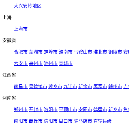
大兴安岭地区
上海
上海市
安徽省
合肥市
芜湖市
蚌埠市
淮南市
马鞍山市
淮北市
铜陵市
安
六安市
亳州市
池州市
宣城市
江西省
南昌市
景德镇市
萍乡市
九江市
新余市
鹰潭市
赣州市
吉
河南省
郑州市
开封市
洛阳市
平顶山市
安阳市
鹤壁市
新乡市
焦
南阳市
商丘市
信阳市
周口市
驻马店市
直辖县级