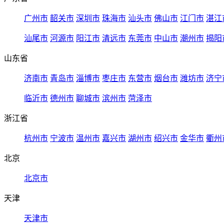
广州市
韶关市
深圳市
珠海市
汕头市
佛山市
江门市
湛江
汕尾市
河源市
阳江市
清远市
东莞市
中山市
潮州市
揭阳
山东省
济南市
青岛市
淄博市
枣庄市
东营市
烟台市
潍坊市
济宁
临沂市
德州市
聊城市
滨州市
菏泽市
浙江省
杭州市
宁波市
温州市
嘉兴市
湖州市
绍兴市
金华市
衢州
北京
北京市
天津
天津市