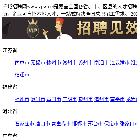
千城招聘网www.zpw.net是覆盖全国各省、市、区县的人
历，企业可直招本地人才，一站式解决全国求职招工需求。 2026
江苏省
南京市
无锡市
徐州市
常州市
苏州市
南通市
连云港市
淮
宿迁市
福建省
福州市
厦门市
莆田市
三明市
泉州市
漳州市
南平市
龙岩
河北省
石家庄市
唐山市
秦皇岛市
邯郸市
邢台市
保定市
张家口
广东省