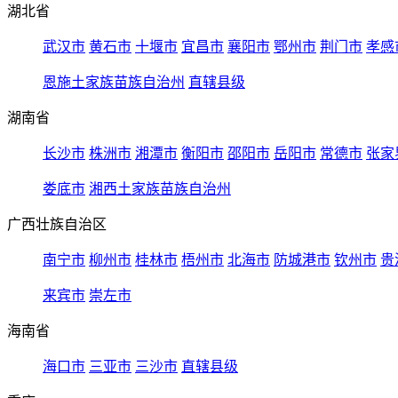
湖北省
武汉市
黄石市
十堰市
宜昌市
襄阳市
鄂州市
荆门市
孝感
恩施土家族苗族自治州
直辖县级
湖南省
长沙市
株洲市
湘潭市
衡阳市
邵阳市
岳阳市
常德市
张家
娄底市
湘西土家族苗族自治州
广西壮族自治区
南宁市
柳州市
桂林市
梧州市
北海市
防城港市
钦州市
贵
来宾市
崇左市
海南省
海口市
三亚市
三沙市
直辖县级