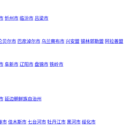
市
忻州市
临汾市
吕梁市
伦贝尔市
巴彦淖尔市
乌兰察布市
兴安盟
锡林郭勒盟
阿拉善盟
市
阜新市
辽阳市
盘锦市
铁岭市
市
延边朝鲜族自治州
春市
佳木斯市
七台河市
牡丹江市
黑河市
绥化市