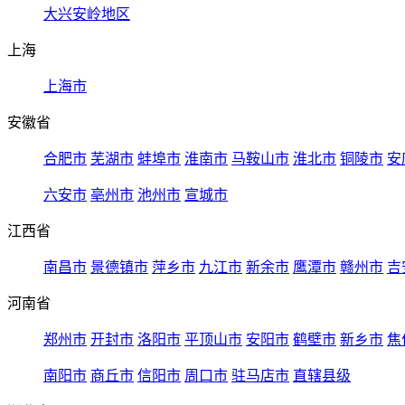
大兴安岭地区
上海
上海市
安徽省
合肥市
芜湖市
蚌埠市
淮南市
马鞍山市
淮北市
铜陵市
安
六安市
亳州市
池州市
宣城市
江西省
南昌市
景德镇市
萍乡市
九江市
新余市
鹰潭市
赣州市
吉
河南省
郑州市
开封市
洛阳市
平顶山市
安阳市
鹤壁市
新乡市
焦
南阳市
商丘市
信阳市
周口市
驻马店市
直辖县级