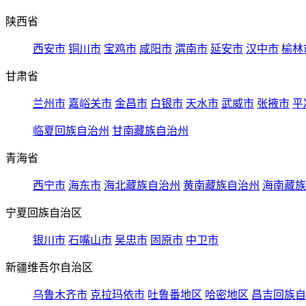
陕西省
西安市
铜川市
宝鸡市
咸阳市
渭南市
延安市
汉中市
榆林
甘肃省
兰州市
嘉峪关市
金昌市
白银市
天水市
武威市
张掖市
平
临夏回族自治州
甘南藏族自治州
青海省
西宁市
海东市
海北藏族自治州
黄南藏族自治州
海南藏族
宁夏回族自治区
银川市
石嘴山市
吴忠市
固原市
中卫市
新疆维吾尔自治区
乌鲁木齐市
克拉玛依市
吐鲁番地区
哈密地区
昌吉回族自