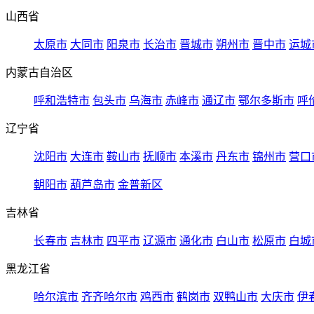
山西省
太原市
大同市
阳泉市
长治市
晋城市
朔州市
晋中市
运城
内蒙古自治区
呼和浩特市
包头市
乌海市
赤峰市
通辽市
鄂尔多斯市
呼
辽宁省
沈阳市
大连市
鞍山市
抚顺市
本溪市
丹东市
锦州市
营口
朝阳市
葫芦岛市
金普新区
吉林省
长春市
吉林市
四平市
辽源市
通化市
白山市
松原市
白城
黑龙江省
哈尔滨市
齐齐哈尔市
鸡西市
鹤岗市
双鸭山市
大庆市
伊