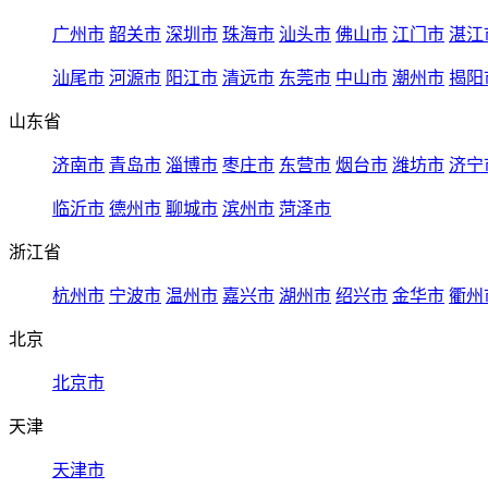
广州市
韶关市
深圳市
珠海市
汕头市
佛山市
江门市
湛江
汕尾市
河源市
阳江市
清远市
东莞市
中山市
潮州市
揭阳
山东省
济南市
青岛市
淄博市
枣庄市
东营市
烟台市
潍坊市
济宁
临沂市
德州市
聊城市
滨州市
菏泽市
浙江省
杭州市
宁波市
温州市
嘉兴市
湖州市
绍兴市
金华市
衢州
北京
北京市
天津
天津市