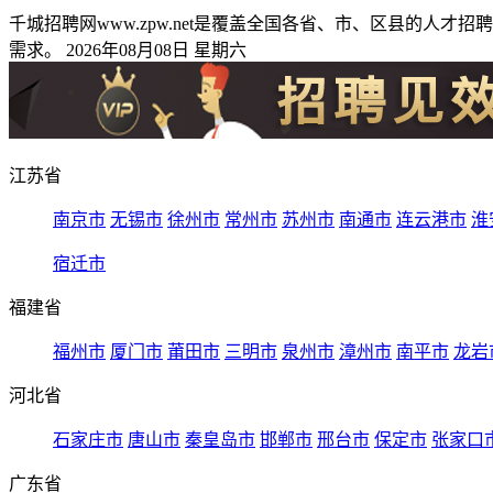
千城招聘网www.zpw.net是覆盖全国各省、市、区县的
需求。 2026年08月08日 星期六
江苏省
南京市
无锡市
徐州市
常州市
苏州市
南通市
连云港市
淮
宿迁市
福建省
福州市
厦门市
莆田市
三明市
泉州市
漳州市
南平市
龙岩
河北省
石家庄市
唐山市
秦皇岛市
邯郸市
邢台市
保定市
张家口
广东省