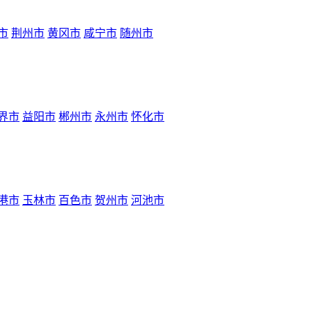
市
荆州市
黄冈市
咸宁市
随州市
界市
益阳市
郴州市
永州市
怀化市
港市
玉林市
百色市
贺州市
河池市