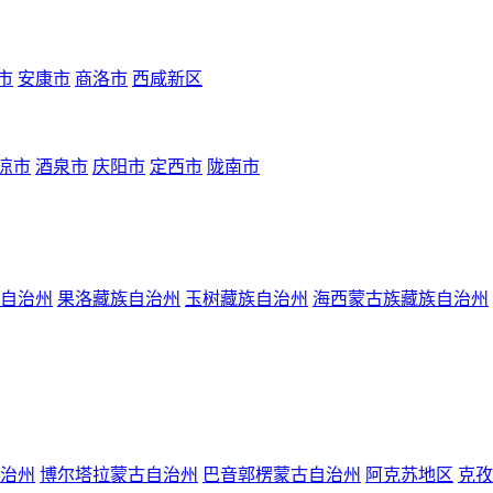
市
安康市
商洛市
西咸新区
凉市
酒泉市
庆阳市
定西市
陇南市
自治州
果洛藏族自治州
玉树藏族自治州
海西蒙古族藏族自治州
治州
博尔塔拉蒙古自治州
巴音郭楞蒙古自治州
阿克苏地区
克孜