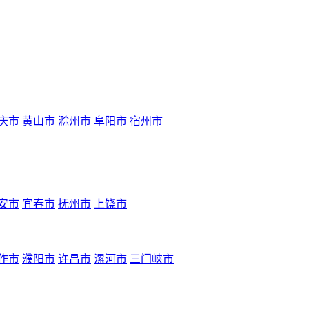
庆市
黄山市
滁州市
阜阳市
宿州市
安市
宜春市
抚州市
上饶市
作市
濮阳市
许昌市
漯河市
三门峡市