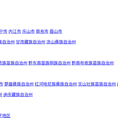
宁市
内江市
乐山市
南充市
眉山市
族自治州
甘孜藏族自治州
凉山彝族自治州
依族苗族自治州
黔东南苗族侗族自治州
黔南布依族苗族自治州
市
楚雄彝族自治州
红河哈尼族彝族自治州
文山壮族苗族自治州
州
迪庆藏族自治州
芝地区