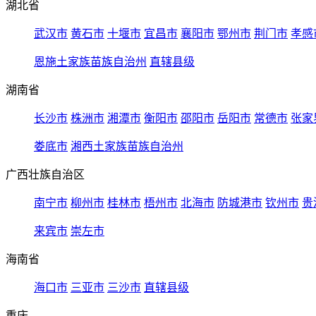
湖北省
武汉市
黄石市
十堰市
宜昌市
襄阳市
鄂州市
荆门市
孝感
恩施土家族苗族自治州
直辖县级
湖南省
长沙市
株洲市
湘潭市
衡阳市
邵阳市
岳阳市
常德市
张家
娄底市
湘西土家族苗族自治州
广西壮族自治区
南宁市
柳州市
桂林市
梧州市
北海市
防城港市
钦州市
贵
来宾市
崇左市
海南省
海口市
三亚市
三沙市
直辖县级
重庆