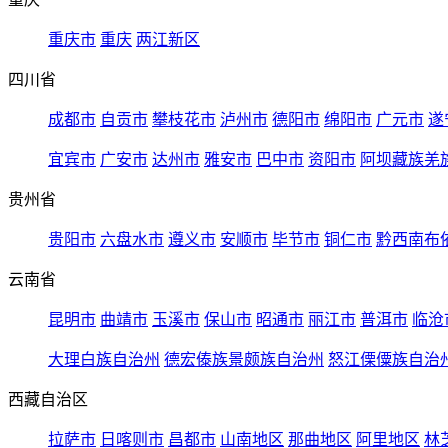
重庆市
重庆
两江新区
四川省
成都市
自贡市
攀枝花市
泸州市
德阳市
绵阳市
广元市
遂
宜宾市
广安市
达州市
雅安市
巴中市
资阳市
阿坝藏族羌
贵州省
贵阳市
六盘水市
遵义市
安顺市
毕节市
铜仁市
黔西南布
云南省
昆明市
曲靖市
玉溪市
保山市
昭通市
丽江市
普洱市
临沧
大理白族自治州
德宏傣族景颇族自治州
怒江傈僳族自治
西藏自治区
拉萨市
日喀则市
昌都市
山南地区
那曲地区
阿里地区
林