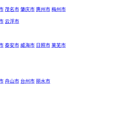
市
茂名市
肇庆市
惠州市
梅州市
市
云浮市
市
泰安市
威海市
日照市
莱芜市
市
舟山市
台州市
丽水市