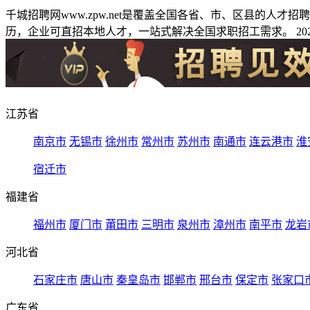
千城招聘网www.zpw.net是覆盖全国各省、市、区县的人
历，企业可直招本地人才，一站式解决全国求职招工需求。 2026
江苏省
南京市
无锡市
徐州市
常州市
苏州市
南通市
连云港市
淮
宿迁市
福建省
福州市
厦门市
莆田市
三明市
泉州市
漳州市
南平市
龙岩
河北省
石家庄市
唐山市
秦皇岛市
邯郸市
邢台市
保定市
张家口
广东省