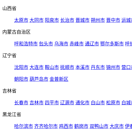
山西省
太原市
大同市
阳泉市
长治市
晋城市
朔州市
晋中市
运城
内蒙古自治区
呼和浩特市
包头市
乌海市
赤峰市
通辽市
鄂尔多斯市
呼
辽宁省
沈阳市
大连市
鞍山市
抚顺市
本溪市
丹东市
锦州市
营口
朝阳市
葫芦岛市
金普新区
吉林省
长春市
吉林市
四平市
辽源市
通化市
白山市
松原市
白城
黑龙江省
哈尔滨市
齐齐哈尔市
鸡西市
鹤岗市
双鸭山市
大庆市
伊