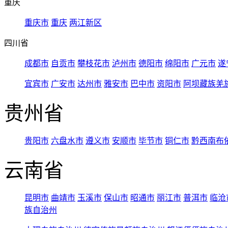
重庆
重庆市
重庆
两江新区
四川省
成都市
自贡市
攀枝花市
泸州市
德阳市
绵阳市
广元市
遂
宜宾市
广安市
达州市
雅安市
巴中市
资阳市
阿坝藏族羌
贵州省
贵阳市
六盘水市
遵义市
安顺市
毕节市
铜仁市
黔西南布
云南省
昆明市
曲靖市
玉溪市
保山市
昭通市
丽江市
普洱市
临沧
族自治州