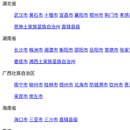
湖北省
武汉市
黄石市
十堰市
宜昌市
襄阳市
鄂州市
荆门市
孝感
恩施土家族苗族自治州
直辖县级
湖南省
长沙市
株洲市
湘潭市
衡阳市
邵阳市
岳阳市
常德市
张家
娄底市
湘西土家族苗族自治州
广西壮族自治区
南宁市
柳州市
桂林市
梧州市
北海市
防城港市
钦州市
贵
来宾市
崇左市
海南省
海口市
三亚市
三沙市
直辖县级