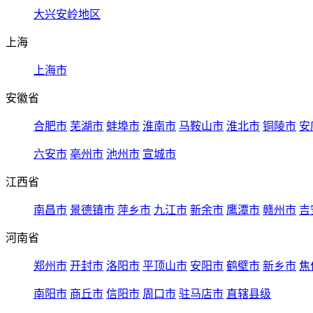
大兴安岭地区
上海
上海市
安徽省
合肥市
芜湖市
蚌埠市
淮南市
马鞍山市
淮北市
铜陵市
安
六安市
亳州市
池州市
宣城市
江西省
南昌市
景德镇市
萍乡市
九江市
新余市
鹰潭市
赣州市
吉
河南省
郑州市
开封市
洛阳市
平顶山市
安阳市
鹤壁市
新乡市
焦
南阳市
商丘市
信阳市
周口市
驻马店市
直辖县级