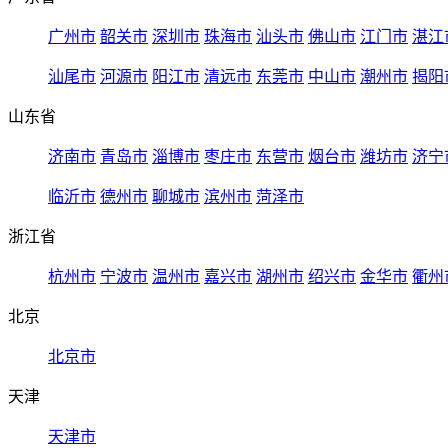
广州市
韶关市
深圳市
珠海市
汕头市
佛山市
江门市
湛江
汕尾市
河源市
阳江市
清远市
东莞市
中山市
潮州市
揭阳
山东省
济南市
青岛市
淄博市
枣庄市
东营市
烟台市
潍坊市
济宁
临沂市
德州市
聊城市
滨州市
菏泽市
浙江省
杭州市
宁波市
温州市
嘉兴市
湖州市
绍兴市
金华市
衢州
北京
北京市
天津
天津市