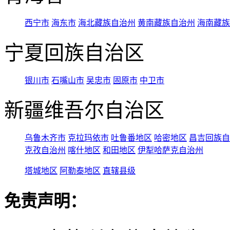
西宁市
海东市
海北藏族自治州
黄南藏族自治州
海南藏族
宁夏回族自治区
银川市
石嘴山市
吴忠市
固原市
中卫市
新疆维吾尔自治区
乌鲁木齐市
克拉玛依市
吐鲁番地区
哈密地区
昌吉回族自
克孜自治州
喀什地区
和田地区
伊犁哈萨克自治州
塔城地区
阿勒泰地区
直辖县级
免责声明：