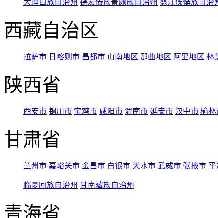
大理白族自治州
德宏傣族景颇族自治州
怒江傈僳族自治
西藏自治区
拉萨市
日喀则市
昌都市
山南地区
那曲地区
阿里地区
林
陕西省
西安市
铜川市
宝鸡市
咸阳市
渭南市
延安市
汉中市
榆林
甘肃省
兰州市
嘉峪关市
金昌市
白银市
天水市
武威市
张掖市
平
临夏回族自治州
甘南藏族自治州
青海省