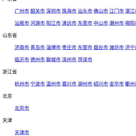
广州市
韶关市
深圳市
珠海市
汕头市
佛山市
江门市
湛江
汕尾市
河源市
阳江市
清远市
东莞市
中山市
潮州市
揭阳
山东省
济南市
青岛市
淄博市
枣庄市
东营市
烟台市
潍坊市
济宁
临沂市
德州市
聊城市
滨州市
菏泽市
浙江省
杭州市
宁波市
温州市
嘉兴市
湖州市
绍兴市
金华市
衢州
北京
北京市
天津
天津市