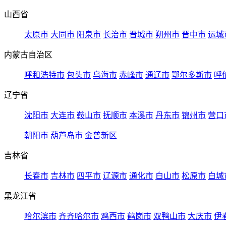
山西省
太原市
大同市
阳泉市
长治市
晋城市
朔州市
晋中市
运城
内蒙古自治区
呼和浩特市
包头市
乌海市
赤峰市
通辽市
鄂尔多斯市
呼
辽宁省
沈阳市
大连市
鞍山市
抚顺市
本溪市
丹东市
锦州市
营口
朝阳市
葫芦岛市
金普新区
吉林省
长春市
吉林市
四平市
辽源市
通化市
白山市
松原市
白城
黑龙江省
哈尔滨市
齐齐哈尔市
鸡西市
鹤岗市
双鸭山市
大庆市
伊