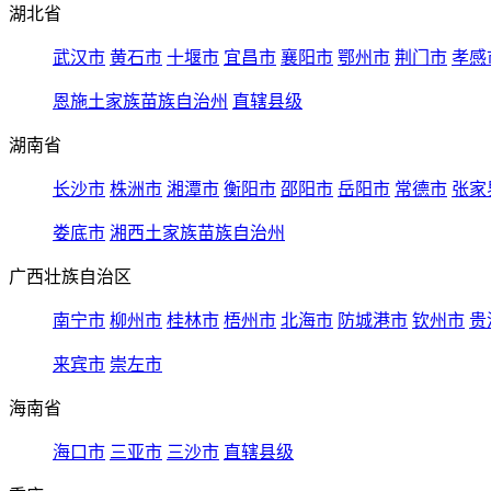
湖北省
武汉市
黄石市
十堰市
宜昌市
襄阳市
鄂州市
荆门市
孝感
恩施土家族苗族自治州
直辖县级
湖南省
长沙市
株洲市
湘潭市
衡阳市
邵阳市
岳阳市
常德市
张家
娄底市
湘西土家族苗族自治州
广西壮族自治区
南宁市
柳州市
桂林市
梧州市
北海市
防城港市
钦州市
贵
来宾市
崇左市
海南省
海口市
三亚市
三沙市
直辖县级