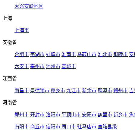
大兴安岭地区
上海
上海市
安徽省
合肥市
芜湖市
蚌埠市
淮南市
马鞍山市
淮北市
铜陵市
安
六安市
亳州市
池州市
宣城市
江西省
南昌市
景德镇市
萍乡市
九江市
新余市
鹰潭市
赣州市
吉
河南省
郑州市
开封市
洛阳市
平顶山市
安阳市
鹤壁市
新乡市
焦
南阳市
商丘市
信阳市
周口市
驻马店市
直辖县级