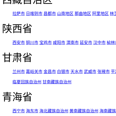
拉萨市
日喀则市
昌都市
山南地区
那曲地区
阿里地区
林
陕西省
西安市
铜川市
宝鸡市
咸阳市
渭南市
延安市
汉中市
榆林
甘肃省
兰州市
嘉峪关市
金昌市
白银市
天水市
武威市
张掖市
平
临夏回族自治州
甘南藏族自治州
青海省
西宁市
海东市
海北藏族自治州
黄南藏族自治州
海南藏族