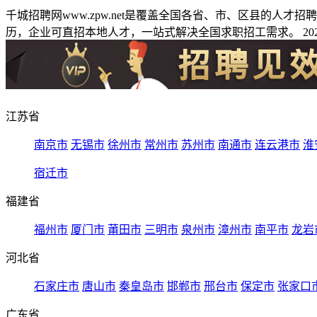
千城招聘网www.zpw.net是覆盖全国各省、市、区县的人
历，企业可直招本地人才，一站式解决全国求职招工需求。 2026
江苏省
南京市
无锡市
徐州市
常州市
苏州市
南通市
连云港市
淮
宿迁市
福建省
福州市
厦门市
莆田市
三明市
泉州市
漳州市
南平市
龙岩
河北省
石家庄市
唐山市
秦皇岛市
邯郸市
邢台市
保定市
张家口
广东省