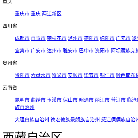
重庆
重庆市
重庆
两江新区
四川省
成都市
自贡市
攀枝花市
泸州市
德阳市
绵阳市
广元市
遂
宜宾市
广安市
达州市
雅安市
巴中市
资阳市
阿坝藏族羌
贵州省
贵阳市
六盘水市
遵义市
安顺市
毕节市
铜仁市
黔西南布
云南省
昆明市
曲靖市
玉溪市
保山市
昭通市
丽江市
普洱市
临沧
族自治州
大理白族自治州
德宏傣族景颇族自治州
怒江傈僳族自治
西藏自治区