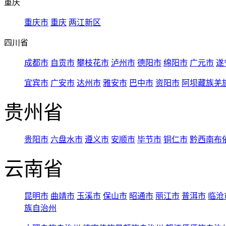
重庆
重庆市
重庆
两江新区
四川省
成都市
自贡市
攀枝花市
泸州市
德阳市
绵阳市
广元市
遂
宜宾市
广安市
达州市
雅安市
巴中市
资阳市
阿坝藏族羌
贵州省
贵阳市
六盘水市
遵义市
安顺市
毕节市
铜仁市
黔西南布
云南省
昆明市
曲靖市
玉溪市
保山市
昭通市
丽江市
普洱市
临沧
族自治州