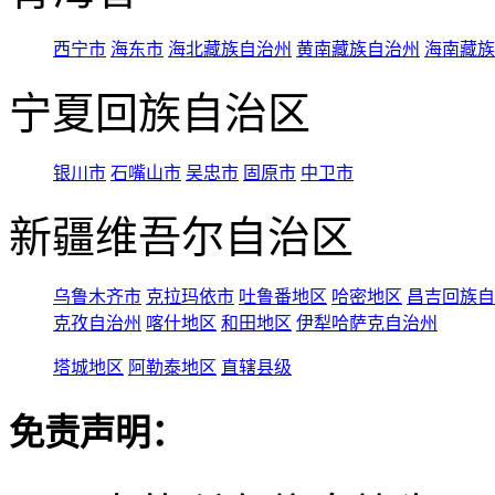
西宁市
海东市
海北藏族自治州
黄南藏族自治州
海南藏族
宁夏回族自治区
银川市
石嘴山市
吴忠市
固原市
中卫市
新疆维吾尔自治区
乌鲁木齐市
克拉玛依市
吐鲁番地区
哈密地区
昌吉回族自
克孜自治州
喀什地区
和田地区
伊犁哈萨克自治州
塔城地区
阿勒泰地区
直辖县级
免责声明：