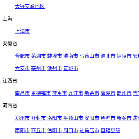
大兴安岭地区
上海
上海市
安徽省
合肥市
芜湖市
蚌埠市
淮南市
马鞍山市
淮北市
铜陵市
安
六安市
亳州市
池州市
宣城市
江西省
南昌市
景德镇市
萍乡市
九江市
新余市
鹰潭市
赣州市
吉
河南省
郑州市
开封市
洛阳市
平顶山市
安阳市
鹤壁市
新乡市
焦
南阳市
商丘市
信阳市
周口市
驻马店市
直辖县级