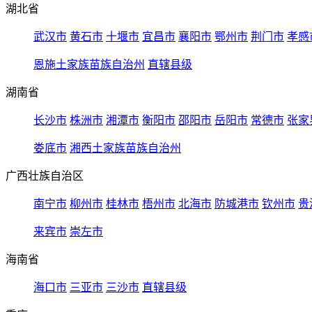
湖北省
武汉市
黄石市
十堰市
宜昌市
襄阳市
鄂州市
荆门市
孝感
恩施土家族苗族自治州
直辖县级
湖南省
长沙市
株洲市
湘潭市
衡阳市
邵阳市
岳阳市
常德市
张家
娄底市
湘西土家族苗族自治州
广西壮族自治区
南宁市
柳州市
桂林市
梧州市
北海市
防城港市
钦州市
贵
来宾市
崇左市
海南省
海口市
三亚市
三沙市
直辖县级