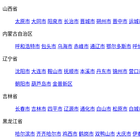
山西省
太原市
大同市
阳泉市
长治市
晋城市
朔州市
晋中市
运城
内蒙古自治区
呼和浩特市
包头市
乌海市
赤峰市
通辽市
鄂尔多斯市
呼
辽宁省
沈阳市
大连市
鞍山市
抚顺市
本溪市
丹东市
锦州市
营口
朝阳市
葫芦岛市
金普新区
吉林省
长春市
吉林市
四平市
辽源市
通化市
白山市
松原市
白城
黑龙江省
哈尔滨市
齐齐哈尔市
鸡西市
鹤岗市
双鸭山市
大庆市
伊