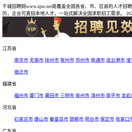
千城招聘网www.zpw.net是覆盖全国各省、市、区县的人
历，企业可直招本地人才，一站式解决全国求职招工需求。 2026
江苏省
南京市
无锡市
徐州市
常州市
苏州市
南通市
连云港市
淮
宿迁市
福建省
福州市
厦门市
莆田市
三明市
泉州市
漳州市
南平市
龙岩
河北省
石家庄市
唐山市
秦皇岛市
邯郸市
邢台市
保定市
张家口
广东省