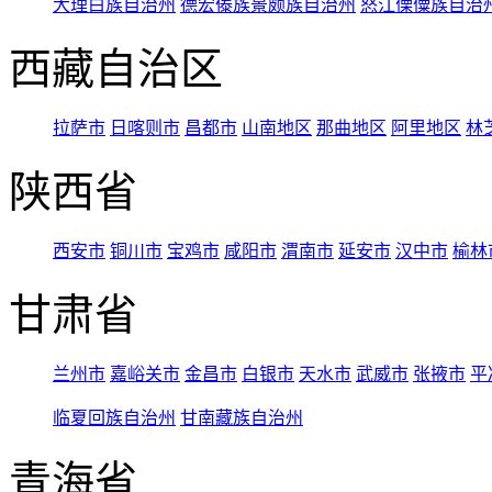
大理白族自治州
德宏傣族景颇族自治州
怒江傈僳族自治
西藏自治区
拉萨市
日喀则市
昌都市
山南地区
那曲地区
阿里地区
林
陕西省
西安市
铜川市
宝鸡市
咸阳市
渭南市
延安市
汉中市
榆林
甘肃省
兰州市
嘉峪关市
金昌市
白银市
天水市
武威市
张掖市
平
临夏回族自治州
甘南藏族自治州
青海省