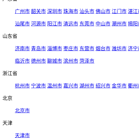
广州市
韶关市
深圳市
珠海市
汕头市
佛山市
江门市
湛江
汕尾市
河源市
阳江市
清远市
东莞市
中山市
潮州市
揭阳
山东省
济南市
青岛市
淄博市
枣庄市
东营市
烟台市
潍坊市
济宁
临沂市
德州市
聊城市
滨州市
菏泽市
浙江省
杭州市
宁波市
温州市
嘉兴市
湖州市
绍兴市
金华市
衢州
北京
北京市
天津
天津市